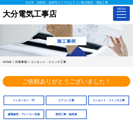
大分市、別府市、由布市エリアのエアコン取付取外・電気工事
MENU
大分電気工事店
toggle
naviga
HOME
>
作業事例
>
コンセント・スイッチ工事
ご依頼ありがとうございました！
インターホン・TV
エアコン工事
コンセント・スイッチ工事
漏電修理・ブレーカー交換
照明工事・換気扇