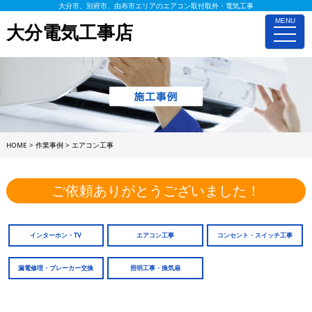
大分市、別府市、由布市エリアのエアコン取付取外・電気工事
MENU
大分電気工事店
toggle
naviga
HOME
>
作業事例
>
エアコン工事
ご依頼ありがとうございました！
インターホン・TV
エアコン工事
コンセント・スイッチ工事
漏電修理・ブレーカー交換
照明工事・換気扇