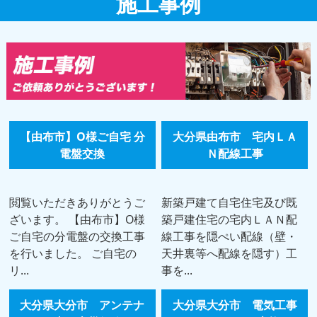
施工事例
【由布市】O様ご自宅 分
大分県由布市 宅内ＬＡ
電盤交換
Ｎ配線工事
閲覧いただきありがとうご
新築戸建て自宅住宅及び既
ざいます。 【由布市】O様
築戸建住宅の宅内ＬＡＮ配
ご自宅の分電盤の交換工事
線工事を隠ぺい配線（壁・
を行いました。 ご自宅の
天井裏等へ配線を隠す）工
リ...
事を...
大分県大分市 アンテナ
大分県大分市 電気工事