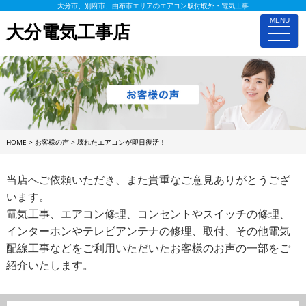
大分市、別府市、由布市エリアのエアコン取付取外・電気工事
MENU
大分電気工事店
toggle
naviga
HOME
>
お客様の声
>
壊れたエアコンが即日復活！
当店へご依頼いただき、また貴重なご意見ありがとうござ
います。
電気工事、エアコン修理、コンセントやスイッチの修理、
インターホンやテレビアンテナの修理、取付、その他電気
配線工事などをご利用いただいたお客様のお声の一部をご
紹介いたします。