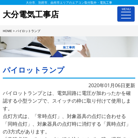
大分市、別府市、由布市エリアのエアコン取付取外・電気工事
MENU
大分電気工事店
toggle
naviga
HOME
>
パイロットランプ
施工事例詳細
パイロットランプ
2020年01月06日更新
パイロットランプとは、電気回路に電圧が加わったかを確
認する小型ランプで、スイッチの枠に取り付けて使用しま
す。
点灯方式は、「常時点灯」、対象器具の点灯に合わせる
「同時点灯」、対象器具の点灯時に消灯する「異時点灯」
の3方式があります。