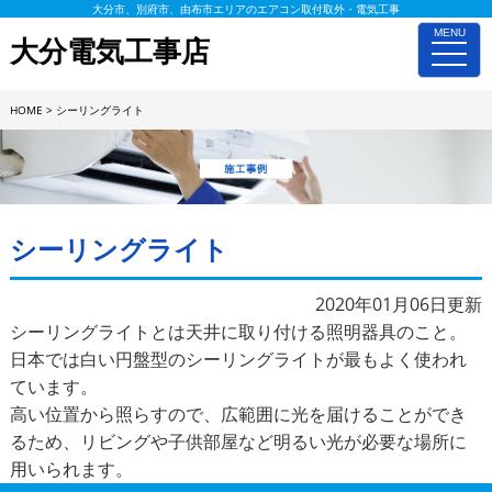
大分市、別府市、由布市エリアのエアコン取付取外・電気工事
MENU
大分電気工事店
toggle
naviga
HOME
>
シーリングライト
施工事例詳細
シーリングライト
2020年01月06日更新
シーリングライトとは天井に取り付ける照明器具のこと。
日本では白い円盤型のシーリングライトが最もよく使われ
ています。
高い位置から照らすので、広範囲に光を届けることができ
るため、リビングや子供部屋など明るい光が必要な場所に
用いられます。