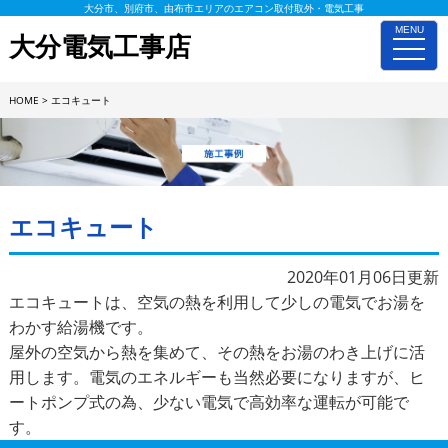
大分市、別府市、由布市エリアのエアコン取付取外・電気工事
MENU
大分電気工事店
toggle
naviga
HOME
>
エコキュート
施工事例詳細
エコキュート
2020年01月06日更新
エコキュートは、空気の熱を利用して少しの電気でお湯を
わかす給湯機です。
屋外の空気から熱を集めて、その熱をお湯のわき上げに活
用します。電気のエネルギーも当然必要になりますが、ヒ
ートポンプ式の為、少ない電気で高効率な運転が可能で
す。